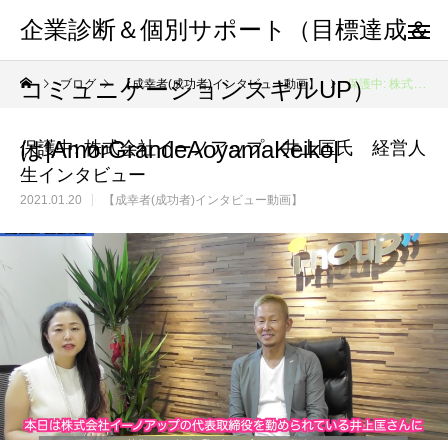
企業診断＆個別サポート（目標達成＆
コミュニケーションスキルUP）
ブログ
【成幸者(成功者)インタビュー動画】
保護中: 株式会社イーノアップ 井上匡氏 経営人生インタビュー
は|AmorGrandeAoyamaKeiko|
保護中: 株式会社イーノアップ 井上匡氏 経営人
生インタビュー
2021.01.20
【成幸者(成功者)インタビュー動画】