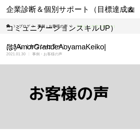
企業診断＆個別サポート（目標達成＆
コミュニケーションスキルUP）
ブログ
事例・お客様の声
Ｓさん（カウンセラー）
は|AmorGrandeAoyamaKeiko|
Ｓさん（カウンセラー）
2021.01.30
事例・お客様の声